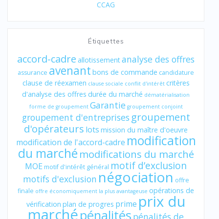
CCAG
Étiquettes
accord-cadre
analyse des offres
allotissement
avenant
bons de commande
assurance
candidature
clause de réexamen
critères
clause sociale
conflit d'intérêt
d'analyse des offres
durée du marché
dématérialisation
Garantie
forme de groupement
groupement conjoint
groupement
groupement d'entreprises
d'opérateurs
lots
mission du maître d'oeuvre
modification
modification de l'accord-cadre
du marché
modifications du marché
motif d’exclusion
MOE
motif d'intérêt général
négociation
motifs d'exclusion
offre
opérations de
finale
offre économiquement la plus avantageuse
prix du
prime
vérification
plan de progres
marché
pénalités
pénalités de