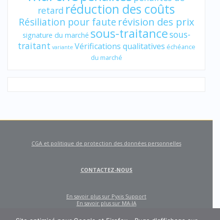
réduction des coûts
retard
révision des prix
Résiliation pour faute
sous-traitance
sous-
signature du marché
traitant
Vérifications qualitatives
échéance
variante
du marché
CGA et politique de protection des données personnelles
CONTACTEZ-NOUS
En savoir plus sur Pyxis Support
En savoir plus sur MA-IA