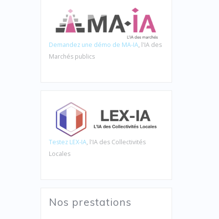
Demandez une démo de MA-IA
, l'IA des
Marchés publics
Testez LEX-IA
, l'IA des Collectivités
Locales
Nos prestations