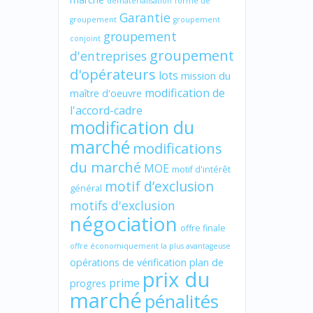
dématérialisation
forme de
Garantie
groupement
groupement
groupement
conjoint
groupement
d'entreprises
d'opérateurs
lots
mission du
modification de
maître d'oeuvre
l'accord-cadre
modification du
marché
modifications
du marché
MOE
motif d'intérêt
motif d’exclusion
général
motifs d'exclusion
négociation
offre finale
offre économiquement la plus avantageuse
opérations de vérification
plan de
prix du
prime
progres
marché
pénalités