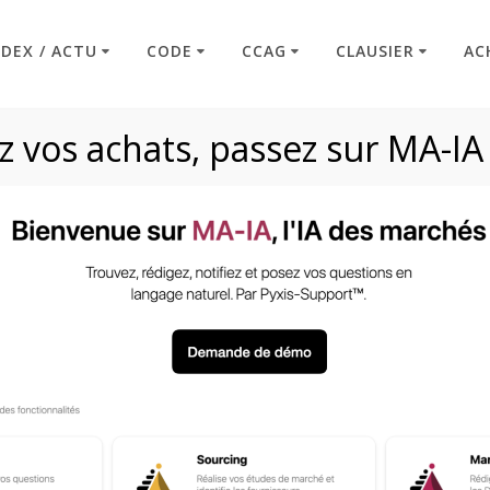
NDEX / ACTU
CODE
CCAG
CLAUSIER
AC
 vos achats, passez sur MA-IA
Article R2172-25
Code : Commande Publique