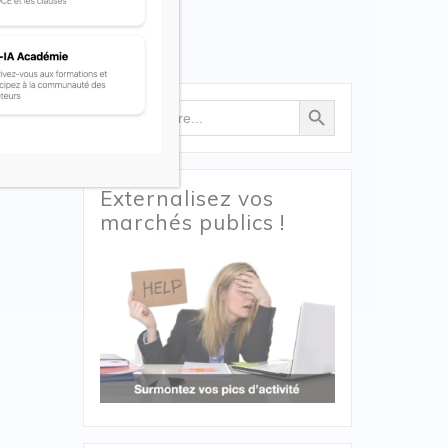
Search Button
Search
for:
t, est
Externalisez vos
marchés publics !