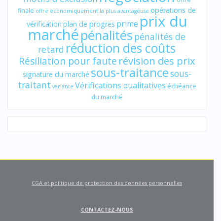
opérations de
finale
offre économiquement la plus avantageuse
prix du
prime
vérification
plan de progres
marché
pénalités
pénalités de
réduction des coûts
retard
révision des prix
Résiliation pour faute
sous-traitance
sous-
signature du marché
traitant
Vérifications qualitatives
échéance
variante
du marché
CGA et politique de protection des données personnelles
CONTACTEZ-NOUS