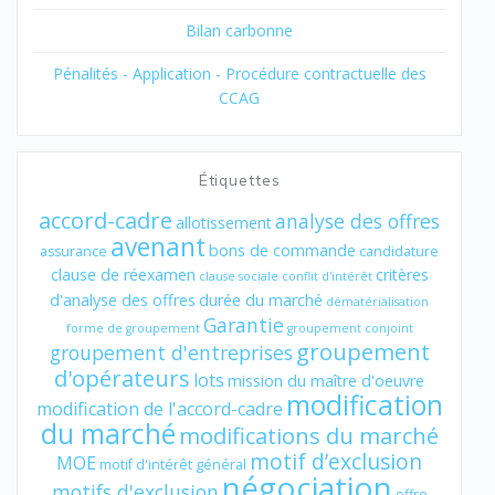
Bilan carbonne
Pénalités - Application - Procédure contractuelle des
CCAG
Étiquettes
accord-cadre
analyse des offres
allotissement
avenant
bons de commande
assurance
candidature
clause de réexamen
critères
clause sociale
conflit d'intérêt
d'analyse des offres
durée du marché
dématérialisation
Garantie
forme de groupement
groupement conjoint
groupement
groupement d'entreprises
d'opérateurs
lots
mission du maître d'oeuvre
modification
modification de l'accord-cadre
du marché
modifications du marché
motif d’exclusion
MOE
motif d'intérêt général
négociation
motifs d'exclusion
offre