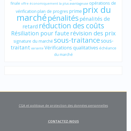
opérations de
finale
offre économiquement la plus avantageuse
prix du
prime
vérification
plan de progres
marché
pénalités
pénalités de
réduction des coûts
retard
révision des prix
Résiliation pour faute
sous-traitance
sous-
signature du marché
traitant
Vérifications qualitatives
échéance
variante
du marché
CGA et politique de protection des données personnelles
CONTACTEZ-NOUS