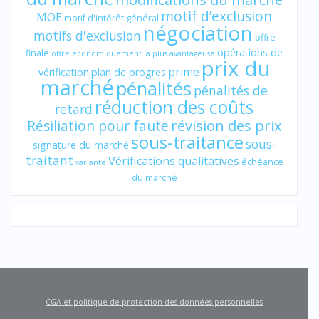
motif d’exclusion
MOE
motif d'intérêt général
négociation
motifs d'exclusion
offre
opérations de
finale
offre économiquement la plus avantageuse
prix du
prime
vérification
plan de progres
marché
pénalités
pénalités de
réduction des coûts
retard
révision des prix
Résiliation pour faute
sous-traitance
sous-
signature du marché
traitant
Vérifications qualitatives
échéance
variante
du marché
CGA et politique de protection des données personnelles