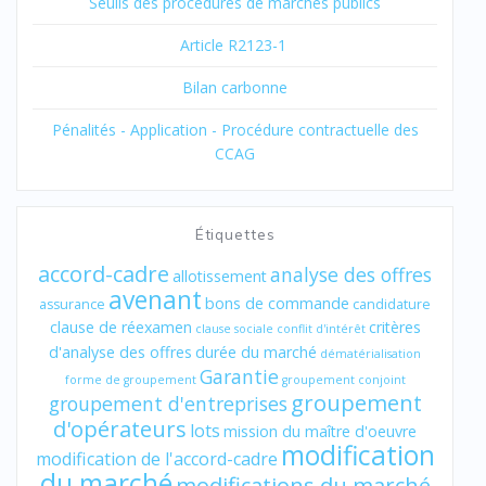
Seuils des procédures de marchés publics
Article R2123-1
Bilan carbonne
Pénalités - Application - Procédure contractuelle des
CCAG
Étiquettes
accord-cadre
analyse des offres
allotissement
avenant
bons de commande
assurance
candidature
clause de réexamen
critères
clause sociale
conflit d'intérêt
d'analyse des offres
durée du marché
dématérialisation
Garantie
forme de groupement
groupement conjoint
groupement
groupement d'entreprises
d'opérateurs
lots
mission du maître d'oeuvre
modification
modification de l'accord-cadre
du marché
modifications du marché