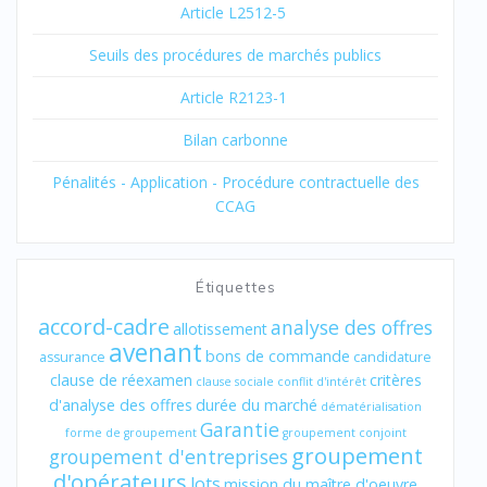
Article L2512-5
Seuils des procédures de marchés publics
Article R2123-1
Bilan carbonne
Pénalités - Application - Procédure contractuelle des
CCAG
Étiquettes
accord-cadre
analyse des offres
allotissement
avenant
bons de commande
assurance
candidature
clause de réexamen
critères
clause sociale
conflit d'intérêt
d'analyse des offres
durée du marché
dématérialisation
Garantie
forme de groupement
groupement conjoint
groupement
groupement d'entreprises
d'opérateurs
lots
mission du maître d'oeuvre