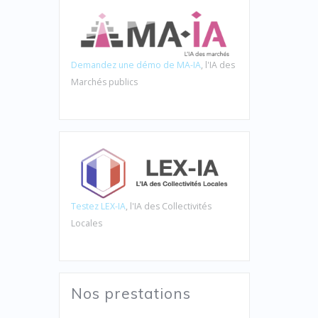
Demandez une démo de MA-IA
, l'IA des
Marchés publics
Testez LEX-IA
, l'IA des Collectivités
Locales
Nos prestations