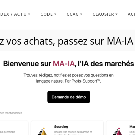
NDEX / ACTU
CODE
CCAG
CLAUSIER
AC
 vos achats, passez sur MA-IA
le R2143-13 à R21
Code : Commande Publique