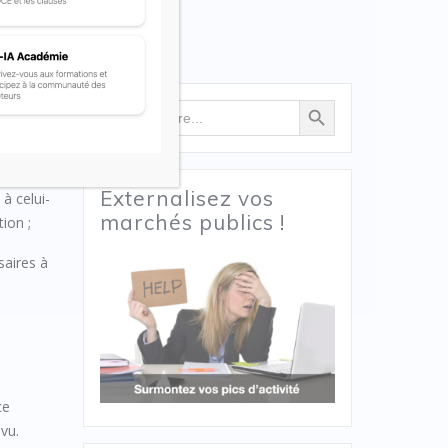
Search Button
Search
for:
tement
Externalisez vos
à celui-
marchés publics !
tion ;
saires à
ce
vu.