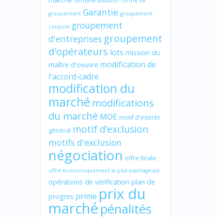
dématérialisation
forme de
Garantie
groupement
groupement
groupement
conjoint
groupement
d'entreprises
d'opérateurs
lots
mission du
modification de
maître d'oeuvre
l'accord-cadre
modification du
marché
modifications
du marché
MOE
motif d'intérêt
motif d’exclusion
général
motifs d'exclusion
négociation
offre finale
offre économiquement la plus avantageuse
opérations de vérification
plan de
prix du
prime
progres
marché
pénalités