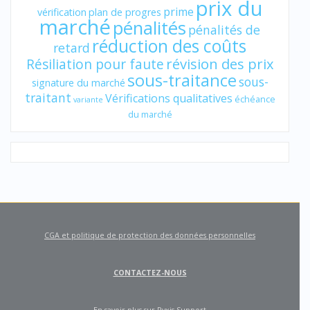
prix du
prime
vérification
plan de progres
marché
pénalités
pénalités de
réduction des coûts
retard
révision des prix
Résiliation pour faute
sous-traitance
sous-
signature du marché
traitant
Vérifications qualitatives
échéance
variante
du marché
CGA et politique de protection des données personnelles
CONTACTEZ-NOUS