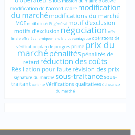
d'opérateurs
lots
mission du maître d'oeuvre
modification
modification de l'accord-cadre
du marché
modifications du marché
motif d’exclusion
MOE
motif d'intérêt général
négociation
motifs d'exclusion
offre
opérations de
finale
offre économiquement la plus avantageuse
prix du
prime
vérification
plan de progres
marché
pénalités
pénalités de
réduction des coûts
retard
révision des prix
Résiliation pour faute
sous-traitance
sous-
signature du marché
traitant
Vérifications qualitatives
échéance
variante
du marché