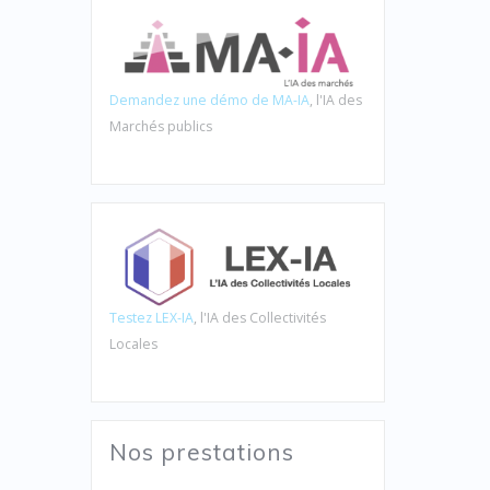
Demandez une démo de MA-IA
, l'IA des
Marchés publics
Testez LEX-IA
, l'IA des Collectivités
Locales
Nos prestations