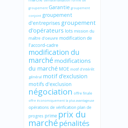
dématérialisation
forme de
Garantie
groupement
groupement
groupement
conjoint
groupement
d'entreprises
d'opérateurs
lots
mission du
modification de
maître d'oeuvre
l'accord-cadre
modification du
marché
modifications
du marché
MOE
motif d'intérêt
motif d’exclusion
général
motifs d'exclusion
négociation
offre finale
offre économiquement la plus avantageuse
opérations de vérification
plan de
prix du
prime
progres
marché
pénalités