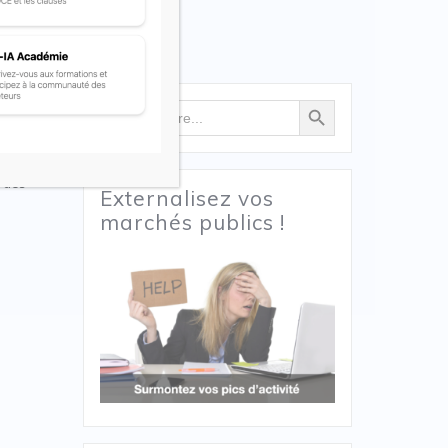
Search Button
Search
for:
sissent
 des
Externalisez vos
marchés publics !