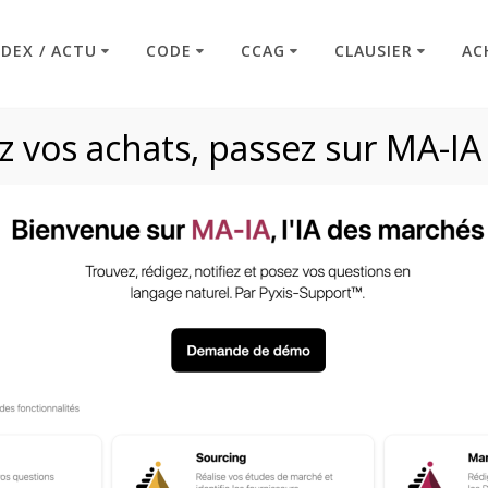
NDEX / ACTU
CODE
CCAG
CLAUSIER
AC
 vos achats, passez sur MA-IA
Article R2131-13
Code : Commande Publique