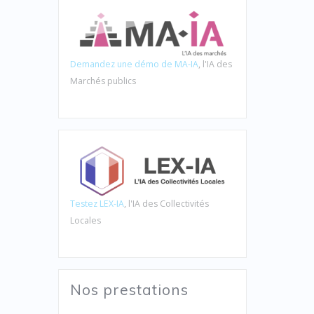
Demandez une démo de MA-IA
, l'IA des
Marchés publics
Testez LEX-IA
, l'IA des Collectivités
Locales
Nos prestations