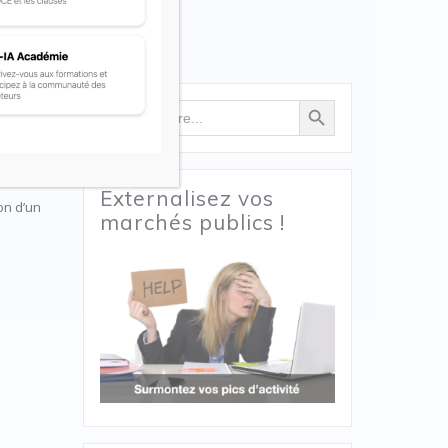
Search Button
Search
for:
es
 de
Externalisez vos
on d’un
marchés publics !