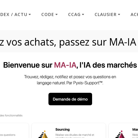
NDEX / ACTU
CODE
CCAG
CLAUSIER
AC
 vos achats, passez sur MA-IA
Article R2122-5
Code : Commande Publique