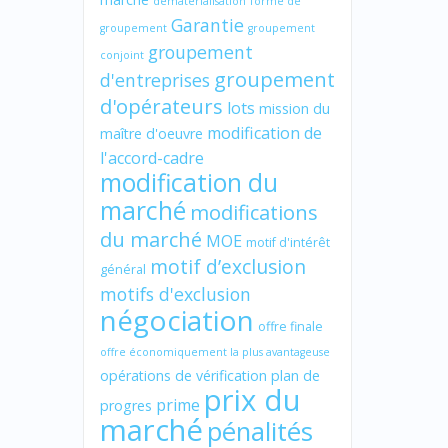
dématérialisation
forme de
Garantie
groupement
groupement
groupement
conjoint
groupement
d'entreprises
d'opérateurs
lots
mission du
modification de
maître d'oeuvre
l'accord-cadre
modification du
marché
modifications
du marché
MOE
motif d'intérêt
motif d’exclusion
général
motifs d'exclusion
négociation
offre finale
offre économiquement la plus avantageuse
opérations de vérification
plan de
prix du
prime
progres
marché
pénalités