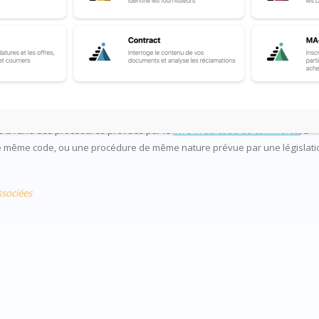
concurrence préalables pour l’achat de fournitures ou de services dans d
pérateur économique en cessation définitive d’activité soit, sous réserve
is à l’une des procédures prévues par le
livre VI du code de commerce
, à
de ce même code, ou une procédure de même nature prévue par une législati
ssociées