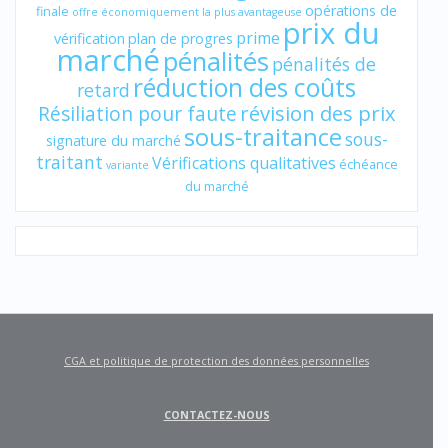
opérations de
finale
offre économiquement la plus avantageuse
prix du
prime
vérification
plan de progres
marché
pénalités
pénalités de
réduction des coûts
retard
révision des prix
Résiliation pour faute
sous-traitance
sous-
signature du marché
traitant
Vérifications qualitatives
échéance
variante
du marché
CGA et politique de protection des données personnelles
CONTACTEZ-NOUS