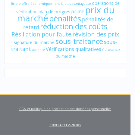
opérations de
finale
offre économiquement la plus avantageuse
prix du
prime
vérification
plan de progres
marché
pénalités
pénalités de
réduction des coûts
retard
révision des prix
Résiliation pour faute
sous-traitance
sous-
signature du marché
traitant
Vérifications qualitatives
échéance
variante
du marché
CGA et politique de protection des données personnelles
CONTACTEZ-NOUS