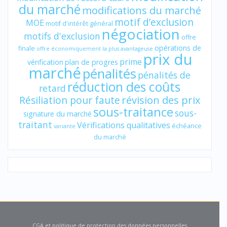
du marché
modifications du marché
motif d’exclusion
MOE
motif d'intérêt général
négociation
motifs d'exclusion
offre
opérations de
finale
offre économiquement la plus avantageuse
prix du
prime
vérification
plan de progres
marché
pénalités
pénalités de
réduction des coûts
retard
révision des prix
Résiliation pour faute
sous-traitance
sous-
signature du marché
traitant
Vérifications qualitatives
échéance
variante
du marché
CGA et politique de protection des données personnelles