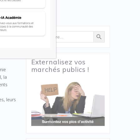
Search Button
Search
for:
Externalisez vos
marchés publics !
émie
, la
ents
es, leurs