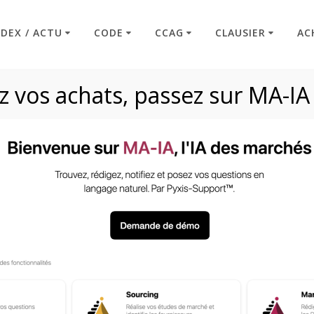
NDEX / ACTU
CODE
CCAG
CLAUSIER
AC
 vos achats, passez sur MA-IA
Article R2100-1
Code : Commande Publique