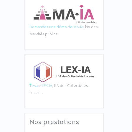
Demandez une démo de MA-IA
, l'IA des
Marchés publics
Testez LEX-IA
, l'IA des Collectivités
Locales
Nos prestations