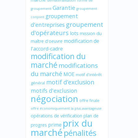
dématérialisation
forme de
Garantie
groupement
groupement
groupement
conjoint
groupement
d'entreprises
d'opérateurs
lots
mission du
modification de
maître d'oeuvre
l'accord-cadre
modification du
marché
modifications
du marché
MOE
motif d'intérêt
motif d’exclusion
général
motifs d'exclusion
négociation
offre finale
offre économiquement la plus avantageuse
opérations de vérification
plan de
prix du
prime
progres
marché
pénalités