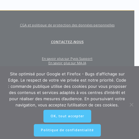
CGA et politique de protection des données personnelles
CONTACTEZ-NOUS
En savoir plus sur Pyxis Support
En savoir plus sur MA-IA
Site optimisé pour Google et Firefox - Bugs d'affichage sur
Edge. Le respect de votre vie privée est notre priorité. Code
: commande publique utilise des cookies pour vous proposer
des contenus et services adaptés à vos centres d’intérêt et
pour réaliser des mesures d’audience. En poursuivant votre
navigation, vous acceptez l’utilisation de ces cookies.
CODE : COMMANDE PUBLIQUE
OK, tout accepter
Un site créé et édité par Pyxis Support, cabinet de conseil en achats et
marchés publics : AMO, Externalisation des marchés, Contract Management,
Ingénierie contractuelle
Politique de confidentialité
© 2026 Pyxis-Support