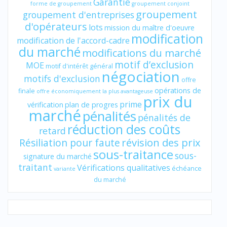
Garantie
forme de groupement
groupement conjoint
groupement
groupement d'entreprises
d'opérateurs
lots
mission du maître d'oeuvre
modification
modification de l'accord-cadre
du marché
modifications du marché
motif d’exclusion
MOE
motif d'intérêt général
négociation
motifs d'exclusion
offre
opérations de
finale
offre économiquement la plus avantageuse
prix du
prime
vérification
plan de progres
marché
pénalités
pénalités de
réduction des coûts
retard
révision des prix
Résiliation pour faute
sous-traitance
sous-
signature du marché
traitant
Vérifications qualitatives
échéance
variante
du marché