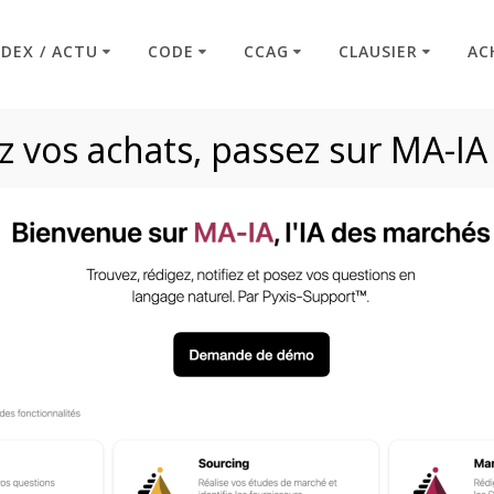
NDEX / ACTU
CODE
CCAG
CLAUSIER
AC
 vos achats, passez sur MA-IA
Article L2197-5
Code : Commande Publique