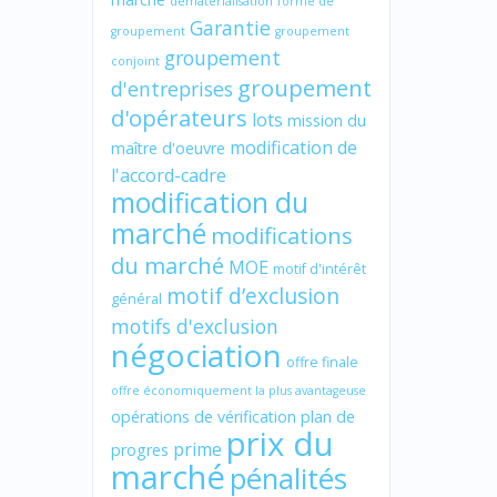
dématérialisation
forme de
Garantie
groupement
groupement
groupement
conjoint
groupement
d'entreprises
d'opérateurs
lots
mission du
modification de
maître d'oeuvre
l'accord-cadre
modification du
marché
modifications
du marché
MOE
motif d'intérêt
motif d’exclusion
général
motifs d'exclusion
négociation
offre finale
offre économiquement la plus avantageuse
opérations de vérification
plan de
prix du
prime
progres
marché
pénalités