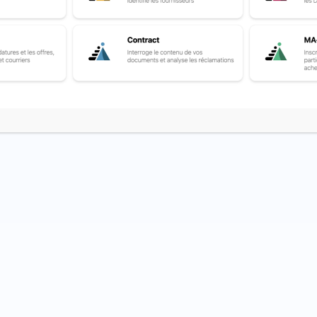
 prévoit l’
article 2044 du code civil
.
ns