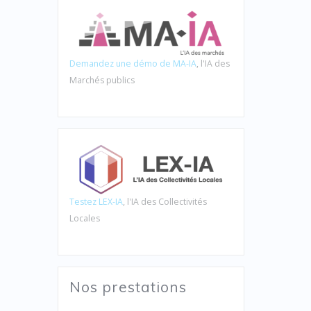
Demandez une démo de MA-IA
, l'IA des
Marchés publics
Testez LEX-IA
, l'IA des Collectivités
Locales
Nos prestations