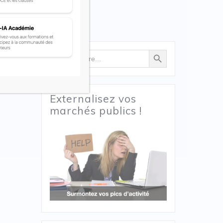
Search Button
Search
for:
Externalisez vos
marchés publics !