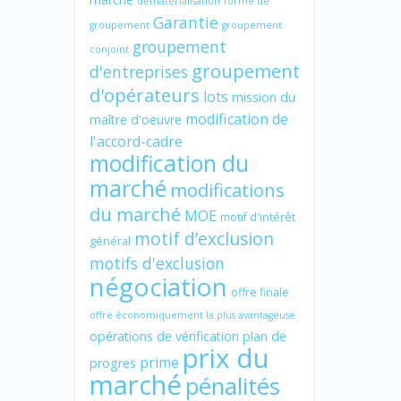
dématérialisation
forme de
Garantie
groupement
groupement
groupement
conjoint
groupement
d'entreprises
d'opérateurs
lots
mission du
modification de
maître d'oeuvre
l'accord-cadre
modification du
marché
modifications
du marché
MOE
motif d'intérêt
motif d’exclusion
général
motifs d'exclusion
négociation
offre finale
offre économiquement la plus avantageuse
opérations de vérification
plan de
prix du
prime
progres
marché
pénalités