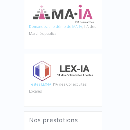
Demandez une démo de MA-IA
, l'IA des
Marchés publics
Testez LEX-IA
, l'IA des Collectivités
Locales
Nos prestations