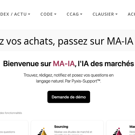
NDEX / ACTU
CODE
CCAG
CLAUSIER
AC
 vos achats, passez sur MA-IA
Article L2196-4
Code : Commande Publique