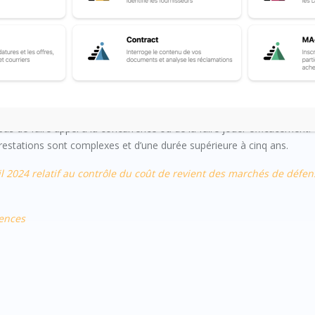
licables aux marchés conclus par l’Etat ou ses établissements publics
e candidats possédant la compétence requise, des motifs de secret ou
as de faire appel à la concurrence ou de la faire jouer efficacement.
restations sont complexes et d’une durée supérieure à cinq ans.
il 2024 relatif au contrôle du coût de revient des marchés de défe
dences