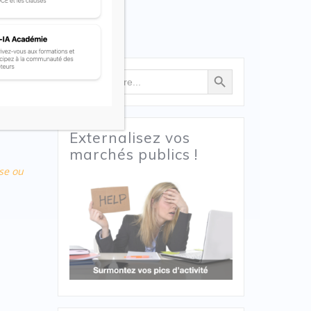
Search Button
Search
for:
 pour
 des
Externalisez vos
marchés publics !
nse ou