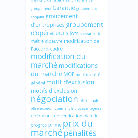
dématérialisation
forme de
Garantie
groupement
groupement
groupement
conjoint
groupement
d'entreprises
d'opérateurs
lots
mission du
modification de
maître d'oeuvre
l'accord-cadre
modification du
marché
modifications
du marché
MOE
motif d'intérêt
motif d’exclusion
général
motifs d'exclusion
négociation
offre finale
offre économiquement la plus avantageuse
opérations de vérification
plan de
prix du
prime
progres
marché
pénalités