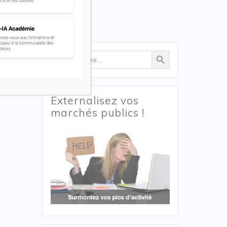
Search Button
Search
for:
Externalisez vos
marchés publics !