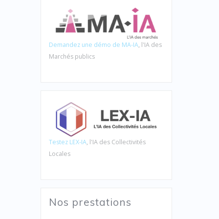
Demandez une démo de MA-IA
, l'IA des
Marchés publics
Testez LEX-IA
, l'IA des Collectivités
Locales
Nos prestations