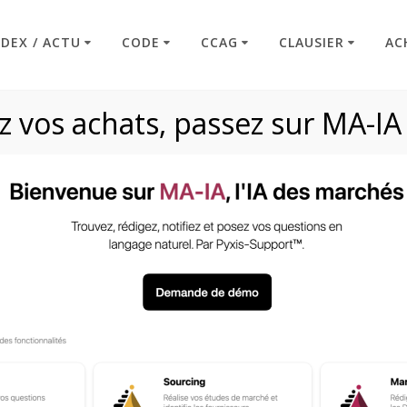
NDEX / ACTU
CODE
CCAG
CLAUSIER
AC
 vos achats, passez sur MA-IA
Article L2195-6
Code : Commande Publique