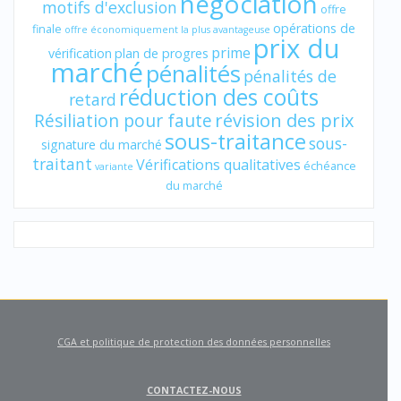
négociation
motifs d'exclusion
offre
opérations de
finale
offre économiquement la plus avantageuse
prix du
prime
vérification
plan de progres
marché
pénalités
pénalités de
réduction des coûts
retard
révision des prix
Résiliation pour faute
sous-traitance
sous-
signature du marché
traitant
Vérifications qualitatives
échéance
variante
du marché
CGA et politique de protection des données personnelles
CONTACTEZ-NOUS