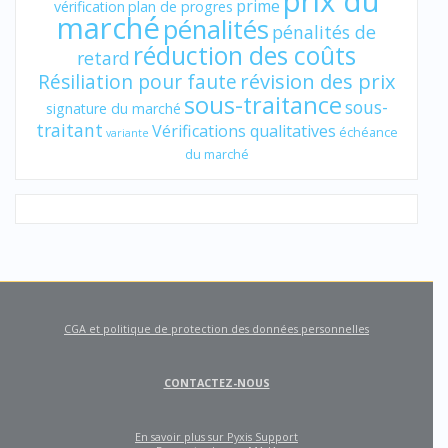
prix du
prime
vérification
plan de progres
marché
pénalités
pénalités de
réduction des coûts
retard
révision des prix
Résiliation pour faute
sous-traitance
sous-
signature du marché
traitant
Vérifications qualitatives
échéance
variante
du marché
CGA et politique de protection des données personnelles
CONTACTEZ-NOUS
En savoir plus sur Pyxis Support