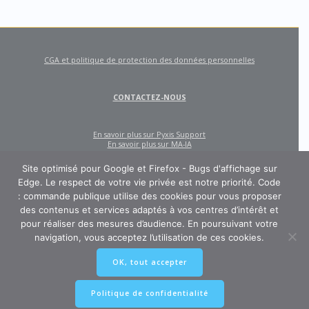
CGA et politique de protection des données personnelles
CONTACTEZ-NOUS
En savoir plus sur Pyxis Support
En savoir plus sur MA-IA
Site optimisé pour Google et Firefox - Bugs d'affichage sur
Edge. Le respect de votre vie privée est notre priorité. Code
: commande publique utilise des cookies pour vous proposer
des contenus et services adaptés à vos centres d’intérêt et
pour réaliser des mesures d’audience. En poursuivant votre
navigation, vous acceptez l’utilisation de ces cookies.
CODE : COMMANDE PUBLIQUE
OK, tout accepter
Un site créé et édité par Pyxis Support, cabinet de conseil en achats et
marchés publics : AMO, Externalisation des marchés, Contract Management,
Ingénierie contractuelle
Politique de confidentialité
© 2026 Pyxis-Support