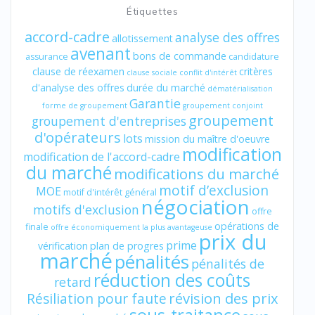
Étiquettes
accord-cadre
analyse des offres
allotissement
avenant
bons de commande
assurance
candidature
clause de réexamen
critères
clause sociale
conflit d'intérêt
d'analyse des offres
durée du marché
dématérialisation
Garantie
forme de groupement
groupement conjoint
groupement
groupement d'entreprises
d'opérateurs
lots
mission du maître d'oeuvre
modification
modification de l'accord-cadre
du marché
modifications du marché
motif d’exclusion
MOE
motif d'intérêt général
négociation
motifs d'exclusion
offre
opérations de
finale
offre économiquement la plus avantageuse
prix du
prime
vérification
plan de progres
marché
pénalités
pénalités de
réduction des coûts
retard
révision des prix
Résiliation pour faute