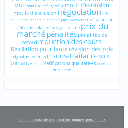
motif d’exclusion
MOE
motif d'intérêt général
négociation
motifs d'exclusion
offre
opérations de
finale
offre économiquement la plus avantageuse
prix du
prime
vérification
plan de progres
marché
pénalités
pénalités de
réduction des coûts
retard
révision des prix
Résiliation pour faute
sous-traitance
sous-
signature du marché
traitant
Vérifications qualitatives
échéance
variante
du marché
CGA et politique de protection des données personnelles