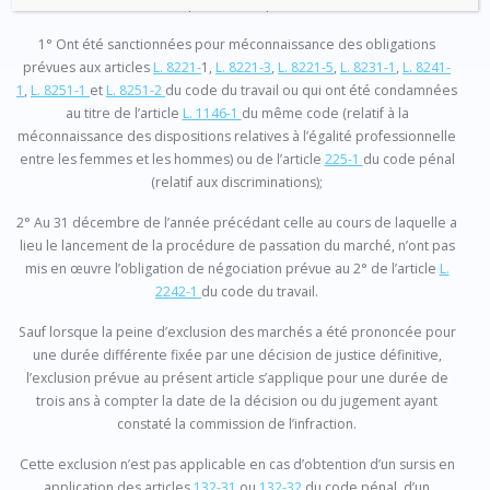
personnes qui :
1° Ont été sanctionnées pour méconnaissance des obligations
prévues aux articles
L. 8221-
1,
L. 8221-3
,
L. 8221-5
,
L. 8231-1
,
L. 8241-
1
,
L. 8251-1
et
L. 8251-2
du code du travail ou qui ont été condamnées
au titre de l’article
L. 1146-1
du même code (relatif à la
méconnaissance des dispositions relatives à l’égalité professionnelle
entre les femmes et les hommes) ou de l’article
225-1
du code pénal
(relatif aux discriminations);
2° Au 31 décembre de l’année précédant celle au cours de laquelle a
lieu le lancement de la procédure de passation du marché, n’ont pas
mis en œuvre l’obligation de négociation prévue au 2° de l’article
L.
2242-1
du code du travail.
Sauf lorsque la peine d’exclusion des marchés a été prononcée pour
une durée différente fixée par une décision de justice définitive,
l’exclusion prévue au présent article s’applique pour une durée de
trois ans à compter la date de la décision ou du jugement ayant
constaté la commission de l’infraction.
Cette exclusion n’est pas applicable en cas d’obtention d’un sursis en
application des articles
132-31
ou
132-32
du code pénal, d’un