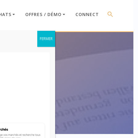
HATS
OFFRES / DÉMO
CONNECT
FERMER
1-6-1