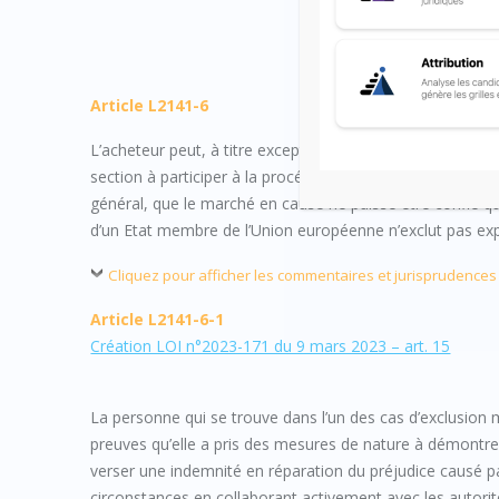
Article L2141-6
L’acheteur peut, à titre exceptionnel, autoriser un opér
section à participer à la procédure de passation d’un marc
général, que le marché en cause ne puisse être confié qu
d’un Etat membre de l’Union européenne n’exclut pas e
Cliquez pour afficher les commentaires et jurisprudences
Article L2141-6-1
Création LOI n°2023-171 du 9 mars 2023 – art. 15
La personne qui se trouve dans l’un des cas d’exclusion m
preuves qu’elle a pris des mesures de nature à démontrer 
verser une indemnité en réparation du préjudice causé par l
circonstances en collaborant activement avec les autorit