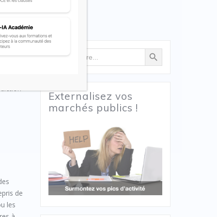
Search Button
Search
for:
e
térêt
diction
Externalisez vos
marchés publics !
 des
epris de
ou les
res à