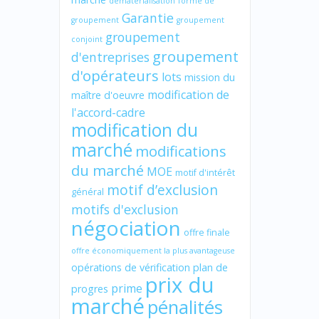
dématérialisation
forme de
Garantie
groupement
groupement
groupement
conjoint
groupement
d'entreprises
d'opérateurs
lots
mission du
modification de
maître d'oeuvre
l'accord-cadre
modification du
marché
modifications
du marché
MOE
motif d'intérêt
motif d’exclusion
général
motifs d'exclusion
négociation
offre finale
offre économiquement la plus avantageuse
opérations de vérification
plan de
prix du
prime
progres
marché
pénalités