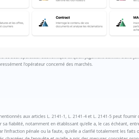
ateur économique qui serait dans un cas d’exclusion prévu à la présent
hé, à condition que cela soit justifié par des raisons impérieuses d’in
’à ce seul opérateur économique et qu’un jugement définitif d’une juri
xpressément l’opérateur concerné des marchés.
entionnés aux articles L. 2141-1, L. 2141-4 et L. 2141-5 peut fournir
sa fiabilité, notamment en établissant qu’elle a, le cas échéant, entr
’infraction pénale ou la faute, qu’elle a clarifié totalement les faits 
és chargées de l’enquête et qu’elle a pris des mesures concrètes prop