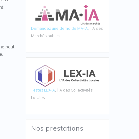
nt
e
Demandez une démo de MA-IA
, l'IA des
Marchés publics
 ne peut
e.
Testez LEX-IA
, l'IA des Collectivités
Locales
Nos prestations