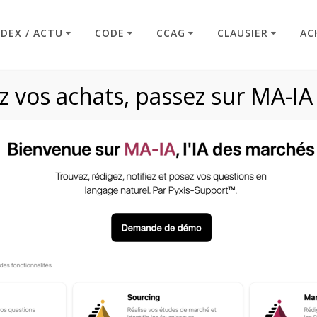
NDEX / ACTU
CODE
CCAG
CLAUSIER
AC
 vos achats, passez sur MA-IA
le L2141-6 et L214
Code : Commande Publique