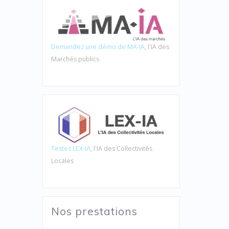
Demandez une démo de MA-IA
, l'IA des
Marchés publics
Testez LEX-IA
, l'IA des Collectivités
Locales
Nos prestations