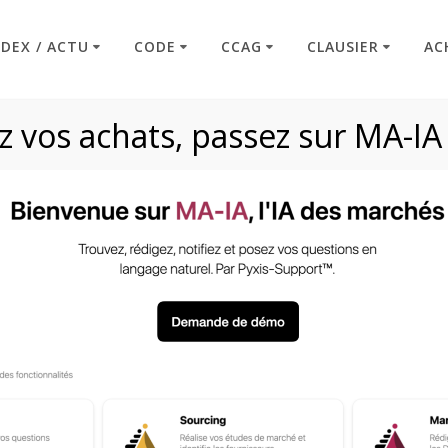
NDEX / ACTU
CODE
CCAG
CLAUSIER
AC
 vos achats, passez sur MA-IA
ement : complexité 
Code : Commande Publique