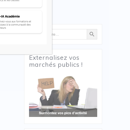
Search Button
Search
for:
Externalisez vos
marchés publics !