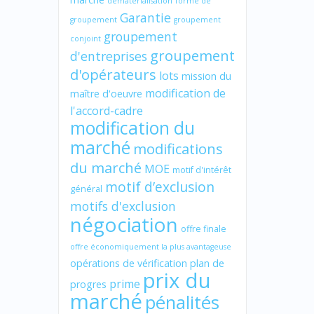
dématérialisation
forme de
Garantie
groupement
groupement
groupement
conjoint
groupement
d'entreprises
d'opérateurs
lots
mission du
modification de
maître d'oeuvre
l'accord-cadre
modification du
marché
modifications
du marché
MOE
motif d'intérêt
motif d’exclusion
général
motifs d'exclusion
négociation
offre finale
offre économiquement la plus avantageuse
opérations de vérification
plan de
prix du
prime
progres
marché
pénalités