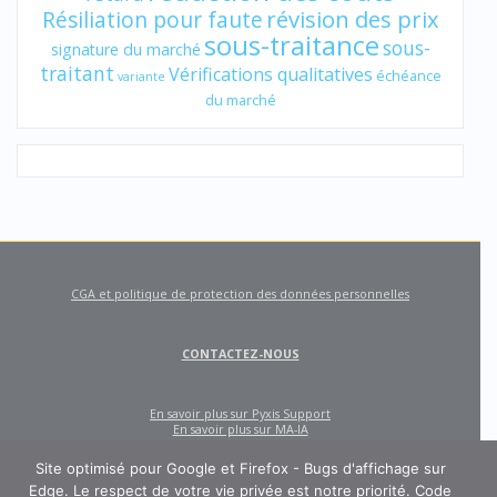
révision des prix
Résiliation pour faute
sous-traitance
sous-
signature du marché
traitant
Vérifications qualitatives
échéance
variante
du marché
CGA et politique de protection des données personnelles
CONTACTEZ-NOUS
En savoir plus sur Pyxis Support
En savoir plus sur MA-IA
Site optimisé pour Google et Firefox - Bugs d'affichage sur
Edge. Le respect de votre vie privée est notre priorité. Code