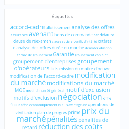
Étiquettes
accord-cadre
analyse des offres
allotissement
avenant
bons de commande
assurance
candidature
clause de réexamen
critères
clause sociale
conflit d'intérêt
d'analyse des offres
durée du marché
dématérialisation
Garantie
forme de groupement
groupement conjoint
groupement
groupement d'entreprises
d'opérateurs
lots
mission du maître d'oeuvre
modification
modification de l'accord-cadre
du marché
modifications du marché
motif d’exclusion
MOE
motif d'intérêt général
négociation
motifs d'exclusion
offre
opérations de
finale
offre économiquement la plus avantageuse
prix du
prime
vérification
plan de progres
marché
pénalités
pénalités de
réduction des coûts
retard