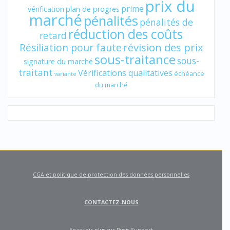
prix du
prime
vérification
plan de progres
marché
pénalités
pénalités de
réduction des coûts
retard
révision des prix
Résiliation pour faute
sous-traitance
sous-
signature du marché
traitant
Vérifications qualitatives
échéance
variante
du marché
CGA et politique de protection des données personnelles
CONTACTEZ-NOUS