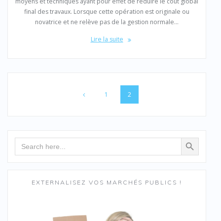
moyens et techniques ayant pour effet de réduire le coût global
final des travaux. Lorsque cette opération est originale ou
novatrice et ne relève pas de la gestion normale…
Lire la suite
Navigation
au
Page
Page
1
2
sein
des
articles
Search Button
Search
for:
EXTERNALISEZ VOS MARCHÉS PUBLICS !