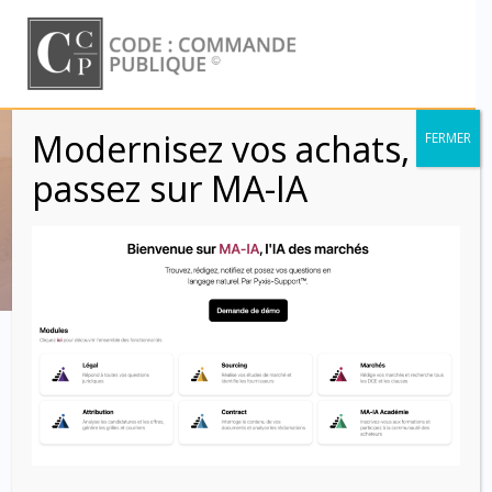
Skip
to
content
Modernisez vos achats,
FERMER
Étiquette :
passez sur MA-IA
réduction des coûts