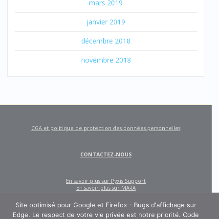
mars 2019
janvier 2019
décembre 2018
novembre 2018
CGA et politique de protection des données personnelles
CONTACTEZ-NOUS
En savoir plus sur Pyxis Support
En savoir plus sur MA-IA
Site optimisé pour Google et Firefox - Bugs d'affichage sur
Edge. Le respect de votre vie privée est notre priorité. Code