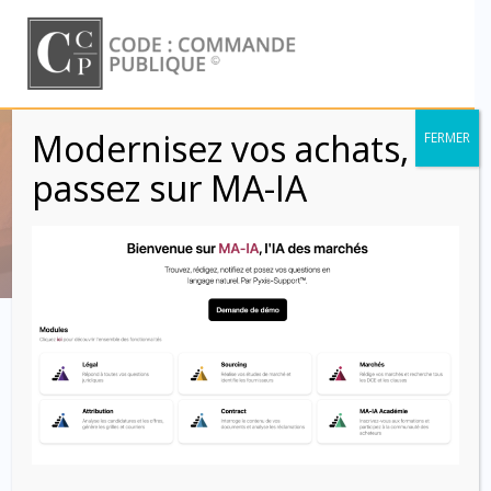
Skip
to
content
Modernisez vos achats,
FERMER
Mois :
mai 2024
passez sur MA-IA
Code : Commande Publique