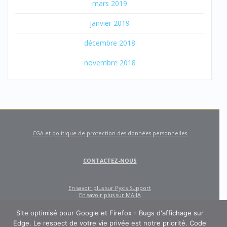
mars 2019
janvier 2019
décembre 2018
novembre 2018
CGA et politique de protection des données personnelles
CONTACTEZ-NOUS
En savoir plus sur Pyxis Support
En savoir plus sur MA-IA
Site optimisé pour Google et Firefox - Bugs d'affichage sur
Edge. Le respect de votre vie privée est notre priorité. Code