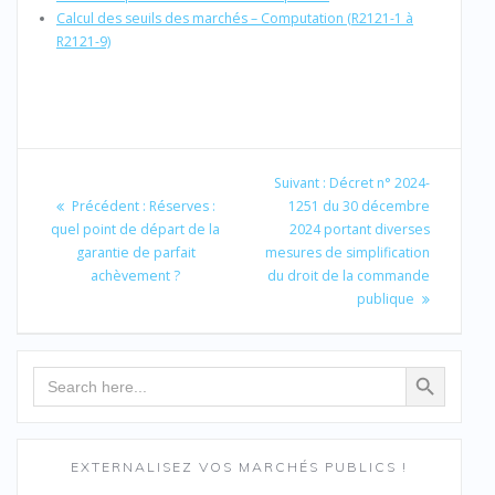
Calcul des seuils des marchés – Computation (R2121-1 à
R2121-9)
Navigation
de
Article
Suivant :
Décret n° 2024-
Article
suivant
Précédent :
Réserves :
1251 du 30 décembre
l’article
précédent
:
quel point de départ de la
2024 portant diverses
:
garantie de parfait
mesures de simplification
achèvement ?
du droit de la commande
publique
Search Button
Search
for:
EXTERNALISEZ VOS MARCHÉS PUBLICS !