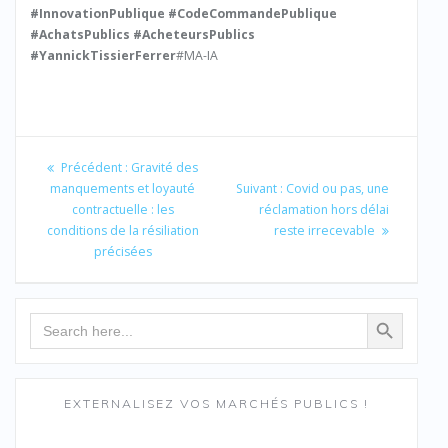
#InnovationPublique
#CodeCommandePublique
#AchatsPublics
#AcheteursPublics
#YannickTissierFerrer
#MA-IA
Navigation
de
Article
Précédent :
Gravité des
précédent
Article
manquements et loyauté
Suivant :
Covid ou pas, une
l’article
:
suivant
contractuelle : les
réclamation hors délai
:
conditions de la résiliation
reste irrecevable
précisées
Search Button
Search
for:
EXTERNALISEZ VOS MARCHÉS PUBLICS !