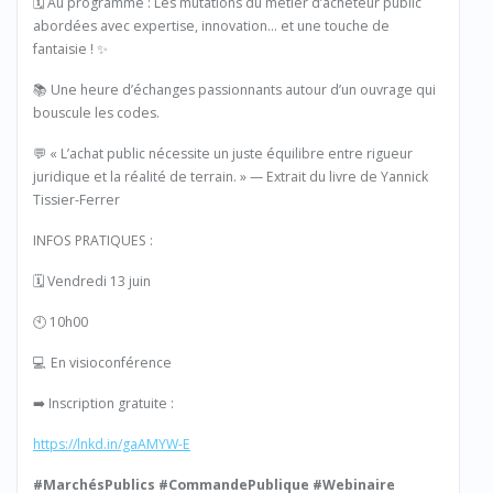
🗓️ Au programme : Les mutations du métier d’acheteur public
abordées avec expertise, innovation… et une touche de
fantaisie ! ✨
📚 Une heure d’échanges passionnants autour d’un ouvrage qui
bouscule les codes.
💬 « L’achat public nécessite un juste équilibre entre rigueur
juridique et la réalité de terrain. » — Extrait du livre de Yannick
Tissier-Ferrer
INFOS PRATIQUES :
🗓️ Vendredi 13 juin
🕙 10h00
💻 En visioconférence
➡️ Inscription gratuite :
https://lnkd.in/gaAMYW-E
#MarchésPublics
#CommandePublique
#Webinaire