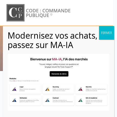
Skip
to
content
Modernisez vos achats,
FERMER
Webinaire CCP
passez sur MA-IA
Code : Commande Publique
Webinaire CCP
Pyxis-Support
Veille marchés publics
27 mai 2025
|
0