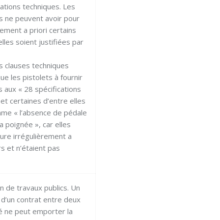
cations techniques. Les
es ne peuvent avoir pour
rement a priori certains
lles soient justifiées par
es clauses techniques
ue les pistolets à fournir
 aux « 28 spécifications
 et certaines d’entre elles
omme « l’absence de pédale
la poignée », car elles
lure irrégulièrement a
rs et n’étaient pas
on de travaux publics. Un
n d’un contrat entre deux
é ne peut emporter la