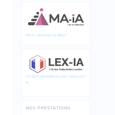
MA-IA : demande de démo
L'IA des collectivités locales : testez LEX-
IA
NOS PRESTATIONS