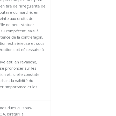
n tiré de l’irrégularité de
ributaire du marché, en
teinte aux droits de
 Elle ne peut statuer
TGI compétent, saisi à
xistence de la contrefaçon,
tion est sérieuse et sous
ciation soit nécessaire à
tive est, en revanche,
se prononcer sur les
on et, si elle constate
chant la validité du
er l’importance et les
es dues au sous-
OA, lorsqu’il a