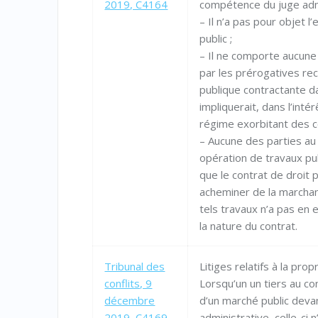
2019, C4164
compétence du juge admi
– Il n’a pas pour objet l
public ;
– Il ne comporte aucune
par les prérogatives re
publique contractante da
impliquerait, dans l’intér
régime exorbitant des co
– Aucune des parties au 
opération de travaux publ
que le contrat de droit 
acheminer de la marchan
tels travaux n’a pas en 
la nature du contrat.
Tribunal des
Litiges relatifs à la propr
conflits, 9
Lorsqu’un un tiers au con
décembre
d’un marché public devant
2019, C4169
administrative, celle-ci