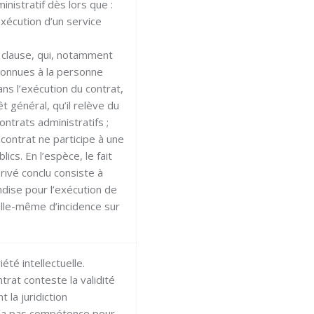
nistratif dès lors que :
’exécution d’un service
 clause, qui, notamment
connues à la personne
ns l’exécution du contrat,
êt général, qu’il relève du
ntrats administratifs ;
contrat ne participe à une
ics. En l’espèce, le fait
privé conclu consiste à
dise pour l’exécution de
elle-même d’incidence sur
iété intellectuelle.
trat conteste la validité
 la juridiction
 n’a pas compétence pour