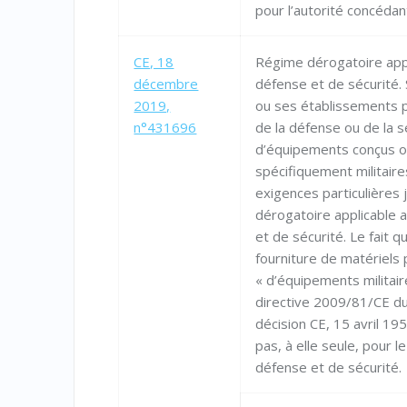
pour l’autorité concédan
CE, 18
Régime dérogatoire app
décembre
défense et de sécurité. S
2019,
ou ses établissements p
n°431696
de la défense ou de la s
d’équipements conçus o
spécifiquement militair
exigences particulières j
dérogatoire applicable
et de sécurité. Le fait q
fourniture de matériels
« d’équipements militair
directive 2009/81/CE du 
décision CE, 15 avril 19
pas, à elle seule, pour l
défense et de sécurité.