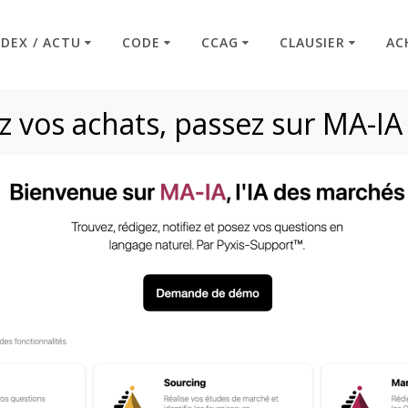
NDEX / ACTU
CODE
CCAG
CLAUSIER
AC
 vos achats, passez sur MA-IA
Veille juridique
Code : Commande Publique