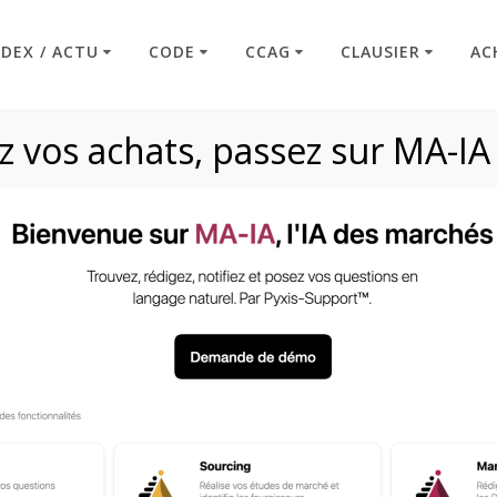
NDEX / ACTU
CODE
CCAG
CLAUSIER
AC
 vos achats, passez sur MA-IA
ur faute… quel droit
titulaire ?
Code : Commande Publique