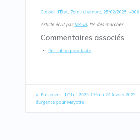
Conseil d’État, 7ème chambre, 25/02/2025, 49061
Article écrit par
MA-IA
, l’IA des marchés
Commentaires associés
Résiliation pour faute
Navigation
Article
Précédent :
LOI n° 2025-176 du 24 février 2025
de
précédent
d’urgence pour Mayotte
l’article
: