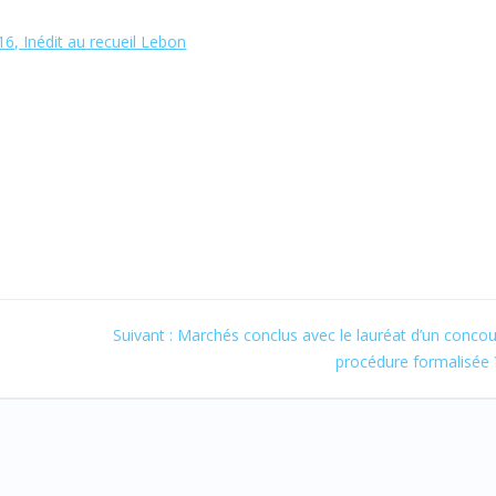
6, Inédit au recueil Lebon
Article
Suivant :
Marchés conclus avec le lauréat d’un concour
suivant
procédure formalisée 
: