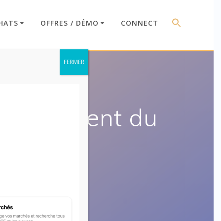
HATS
OFFRES / DÉMO
CONNECT
FERMER
 à paiement du