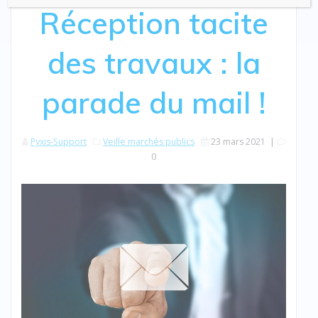
Réception tacite
des travaux : la
parade du mail !
Pyxis-Support
Veille marchés publics
23 mars 2021
|
0