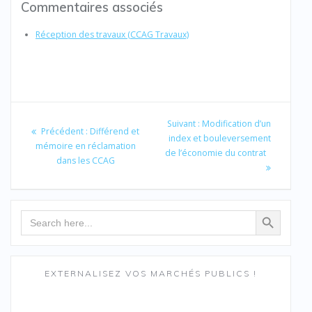
Commentaires associés
Réception des travaux (CCAG Travaux)
Navigation
de
Article
Suivant :
Modification d’un
Article
Précédent :
Différend et
suivant
index et bouleversement
l’article
précédent
mémoire en réclamation
:
de l’économie du contrat
:
dans les CCAG
Search Button
Search
for:
EXTERNALISEZ VOS MARCHÉS PUBLICS !