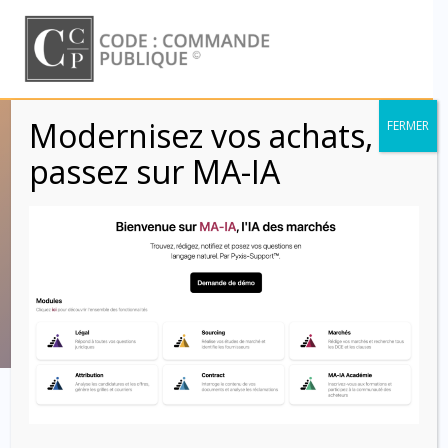
Skip
to
content
Modernisez vos achats,
FERMER
Réception tacite
passez sur MA-IA
des travaux : la
parade du mail !
Code : Commande Publique