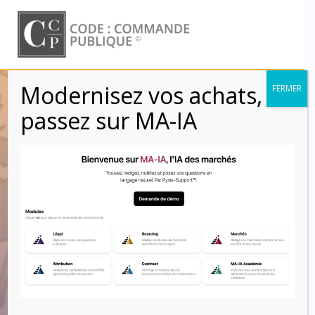
Skip
to
content
Modernisez vos achats,
FERMER
e-forms : de
passez sur MA-IA
nouveaux
formulaires de
publicité pour les
marchés
Code : Commande Publique