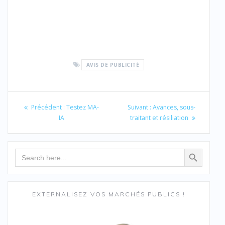
AVIS DE PUBLICITÉ
Navigation
de
Article
Article
Précédent :
Testez MA-
Suivant :
Avances, sous-
précédent
suivant
IA
traitant et résiliation
l’article
:
:
Search Button
Search
for:
EXTERNALISEZ VOS MARCHÉS PUBLICS !