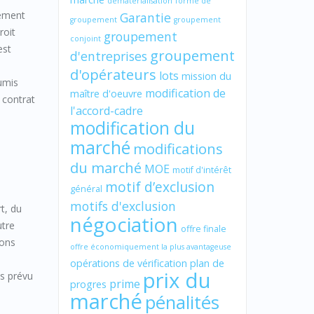
dématérialisation
forme de
vement
Garantie
groupement
groupement
roit
groupement
conjoint
est
groupement
d'entreprises
d'opérateurs
lots
mission du
oumis
modification de
maître d'oeuvre
 contrat
l'accord-cadre
modification du
marché
modifications
du marché
MOE
motif d'intérêt
motif d’exclusion
général
motifs d'exclusion
t, du
négociation
utre
offre finale
ions
offre économiquement la plus avantageuse
opérations de vérification
plan de
prix du
és prévu
prime
progres
marché
pénalités