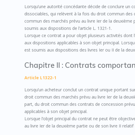
Lorsqu’une autorité concédante décide de conclure un co
dissociables, qui relèvent à la fois du droit commun des c
commun des marchés prévu au livre Ier de la deuxième par
soumis aux dispositions de l’article L. 1321-1.
Lorsque ce contrat a pour objet plusieurs activités dont 
aux dispositions applicables à son objet principal. Lorsqu
est soumis aux dispositions des livres Ier ou II de la deu
Chapitre II : Contrats comportan
Article L1322-1
Lorsqu’un acheteur conclut un contrat unique portant sur 
droit commun des marchés prévu au livre Ier de la deuxièm
part, du droit commun des contrats de concession prévu a
applicables à son objet principal.
Lorsque l’objet principal du contrat ne peut être objec
au livre Ier de la deuxième partie ou de son livre II relat