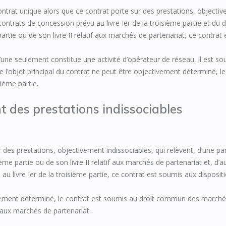
ntrat unique alors que ce contrat porte sur des prestations, objecti
ontrats de concession prévu au livre Ier de la troisième partie et du d
tie ou de son livre II relatif aux marchés de partenariat, ce contrat 
l’une seulement constitue une activité d’opérateur de réseau, il est s
e l’objet principal du contrat ne peut être objectivement déterminé, le
xième partie.
t des prestations indissociables
des prestations, objectivement indissociables, qui relèvent, d’une par
e partie ou de son livre II relatif aux marchés de partenariat et, d’a
u livre Ier de la troisième partie, ce contrat est soumis aux disposit
tivement déterminé, le contrat est soumis au droit commun des march
if aux marchés de partenariat.