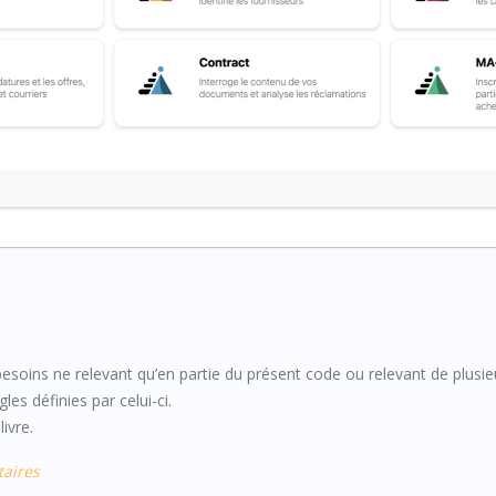
E LA COMMANDE PUBLIQUE
18 portant partie législative du code de la commande publique
S
besoins ne relevant qu’en partie du présent code ou relevant de plusie
les définies par celui-ci.
ivre.
taires