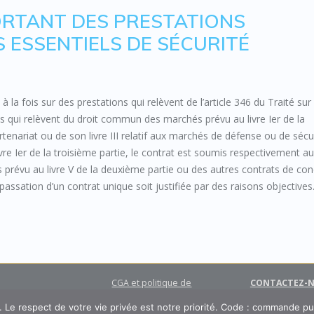
PORTANT DES PRESTATIONS
 ESSENTIELS DE SÉCURITÉ
 à la fois sur des prestations qui relèvent de l’article 346 du Traité sur 
 qui relèvent du droit commun des marchés prévu au livre Ier de la
rtenariat ou de son livre III relatif aux marchés de défense ou de sécu
e Ier de la troisième partie, le contrat est soumis respectivement a
cs prévu au livre V de la deuxième partie ou des autres contrats de co
a passation d’un contrat unique soit justifiée par des raisons objectives
CGA et politique de
CONTACTEZ-
protection des données
personnelles
e. Le respect de votre vie privée est notre priorité. Code : commande p
achats et marchés