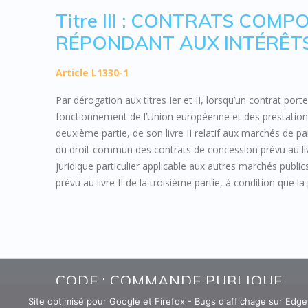
Titre III : CONTRATS COM
RÉPONDANT AUX INTÉRÊTS
Article L1330-1
Par dérogation aux titres Ier et II, lorsqu’un contrat porte
fonctionnement de l’Union européenne et des prestations
deuxième partie, de son livre II relatif aux marchés de pa
du droit commun des contrats de concession prévu au livr
juridique particulier applicable aux autres marchés publi
prévu au livre II de la troisième partie, à condition que l
CODE : COMMANDE PUBLIQUE
Site optimisé pour Google et Firefox - Bugs d'affichage sur Edg
Un site créé et édité par Pyxis Support, cabinet de conseil en 