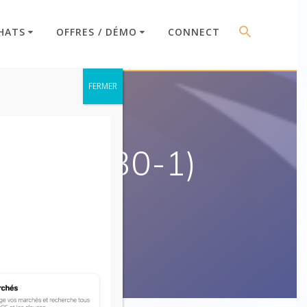
HATS
OFFRES / DÉMO
CONNECT
FERMER
00 à L1330-1)