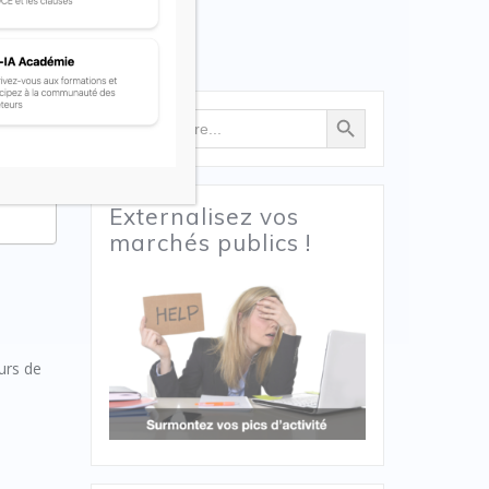
Search Button
Search
for:
Externalisez vos
marchés publics !
urs de