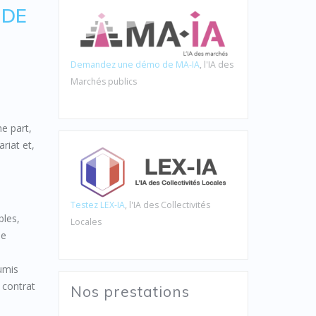
 DE
Demandez une démo de MA-IA
, l'IA des
Marchés publics
ne part,
riat et,
Testez LEX-IA
, l'IA des Collectivités
bles,
Locales
ne
oumis
 contrat
Nos prestations