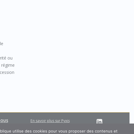
le
rité ou
u régime
ncession
.
NOUS
En savoir plus sur Pyxis
Support
En savoir plus sur MA-IA
ublique utilise des cookies pour vous proposer des contenus et