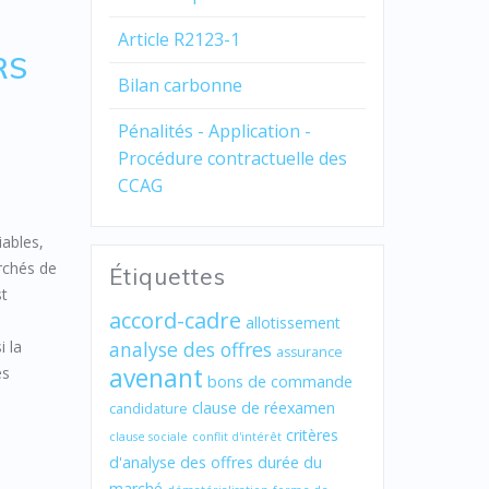
Article R2123-1
RS
Bilan carbonne
Pénalités - Application -
Procédure contractuelle des
CCAG
iables,
archés de
Étiquettes
st
accord-cadre
allotissement
i la
analyse des offres
assurance
avenant
és
bons de commande
clause de réexamen
candidature
critères
clause sociale
conflit d'intérêt
d'analyse des offres
durée du
marché