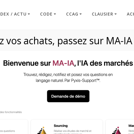
NDEX / ACTU
CODE
CCAG
CLAUSIER
AC
 vos achats, passez sur MA-IA
es (Livre III – L13
Code : Commande Publique