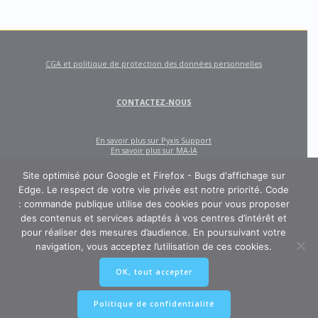
CGA et politique de protection des données personnelles
CONTACTEZ-NOUS
En savoir plus sur Pyxis Support
En savoir plus sur MA-IA
Site optimisé pour Google et Firefox - Bugs d'affichage sur
Edge. Le respect de votre vie privée est notre priorité. Code
: commande publique utilise des cookies pour vous proposer
des contenus et services adaptés à vos centres d’intérêt et
pour réaliser des mesures d’audience. En poursuivant votre
navigation, vous acceptez l’utilisation de ces cookies.
CODE : COMMANDE PUBLIQUE
OK, tout accepter
Un site créé et édité par Pyxis Support, cabinet de conseil en achats et
marchés publics : AMO, Externalisation des marchés, Contract Management,
Ingénierie contractuelle
Politique de confidentialité
© 2026 Pyxis-Support