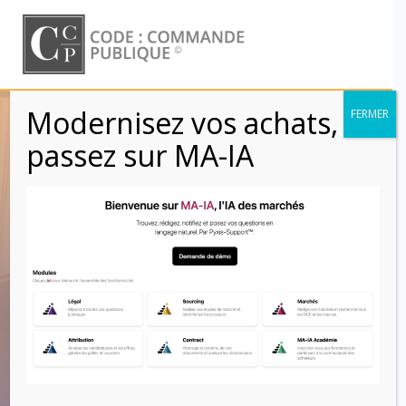
Skip
to
content
Modernisez vos achats,
FERMER
Code de la
passez sur MA-IA
commande
publique : une
codification à droit
constant
Code : Commande Publique