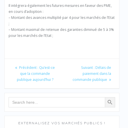
Il intégrera également les futures mesures en faveur des PME,
en cours d’adoption :
– Montant des avances multiplié par 4 pour les marchés de l’Etat
;
– Montant maximal de retenue des garanties diminué de 5 à 3%
pour les marchés de l’Etat ;
Navigation
de
Article
Article
Précédent :
Qu’est-ce
Suivant :
Délais de
précédent
suivant
que la commande
paiement dans la
l’article
:
:
publique aujourd’hui ?
commande publique
Search Button
Search
for:
EXTERNALISEZ VOS MARCHÉS PUBLICS !