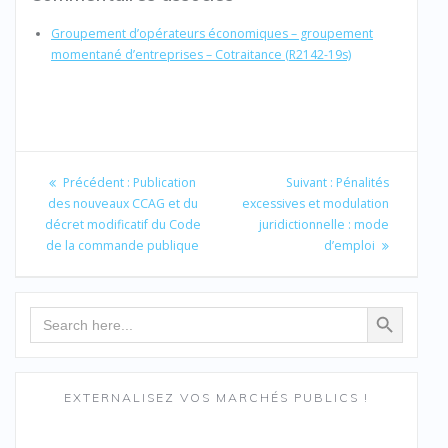
Groupement d’opérateurs économiques – groupement
momentané d’entreprises – Cotraitance (R2142-19s)
Navigation
de
Article
Article
Précédent :
Publication
Suivant :
Pénalités
précédent
suivant
des nouveaux CCAG et du
excessives et modulation
l’article
:
:
décret modificatif du Code
juridictionnelle : mode
de la commande publique
d’emploi
Search Button
Search
for:
EXTERNALISEZ VOS MARCHÉS PUBLICS !