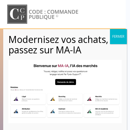
Skip
to
content
Modernisez vos achats,
FERMER
Groupement et
passez sur MA-IA
contrôleur
technique – Les
activités
incompatibles
Code : Commande Publique