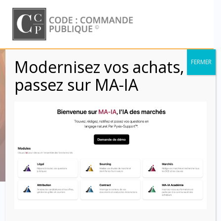
Skip
to
content
Modernisez vos achats,
FERMER
Blog des marchés
passez sur MA-IA
publics et des
achats
Code : Commande Publique