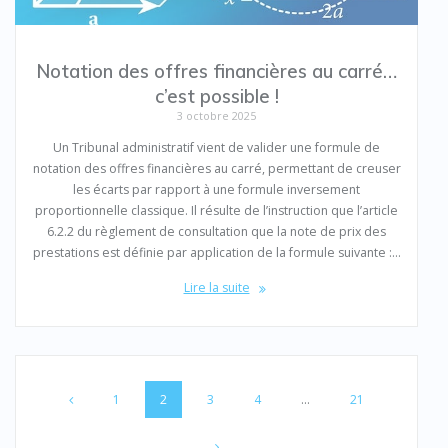
Notation des offres financières au carré…
c’est possible !
3 octobre 2025
Un Tribunal administratif vient de valider une formule de
notation des offres financières au carré, permettant de creuser
les écarts par rapport à une formule inversement
proportionnelle classique. Il résulte de l’instruction que l’article
6.2.2 du règlement de consultation que la note de prix des
prestations est définie par application de la formule suivante :…
Lire la suite
Navigation
au
Page
Page
Page
Page
Page
1
2
3
4
…
21
sein