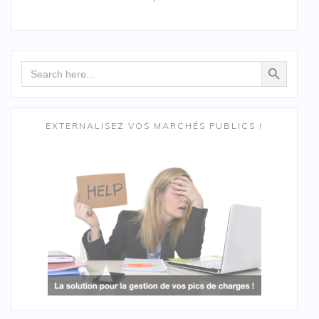
des
articles
Search Button
Search
for:
EXTERNALISEZ VOS MARCHÉS PUBLICS !