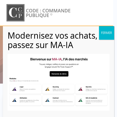
Skip
to
content
Modernisez vos achats,
FERMER
Décision
passez sur MA-IA
d’attribution
Code : Commande Publique