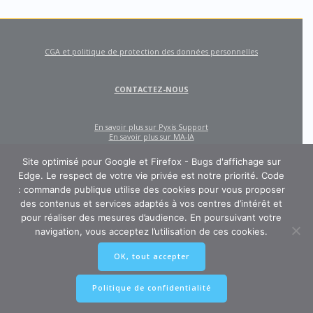
CGA et politique de protection des données personnelles
CONTACTEZ-NOUS
En savoir plus sur Pyxis Support
En savoir plus sur MA-IA
Site optimisé pour Google et Firefox - Bugs d'affichage sur
Edge. Le respect de votre vie privée est notre priorité. Code
: commande publique utilise des cookies pour vous proposer
des contenus et services adaptés à vos centres d’intérêt et
pour réaliser des mesures d’audience. En poursuivant votre
navigation, vous acceptez l’utilisation de ces cookies.
CODE : COMMANDE PUBLIQUE
OK, tout accepter
Un site créé et édité par Pyxis Support, cabinet de conseil en achats et
marchés publics : AMO, Externalisation des marchés, Contract Management,
Ingénierie contractuelle
Politique de confidentialité
© 2026 Pyxis-Support